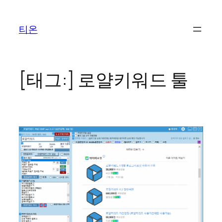
콘
텐
티온
츠
로
바
로
[태그:]
로얄키워드 툴
가
기