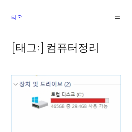
콘
텐
티온
츠
로
바
로
[태그:]
컴퓨터정리
가
기