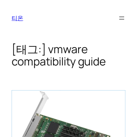
콘
텐
티온
츠
로
바
로
[태그:]
vmware
가
compatibility guide
기