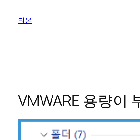
콘
텐
티온
츠
로
바
로
가
기
VMWARE 용량이